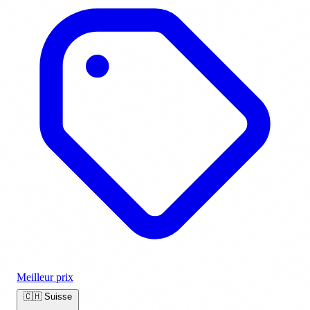
Meilleur prix
🇨🇭
Suisse