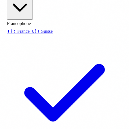
Francophone
🇫🇷
France
🇨🇭
Suisse