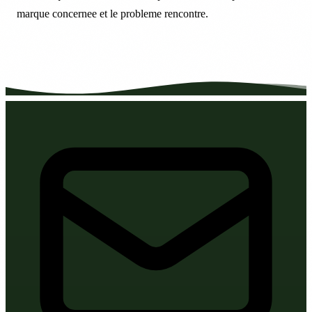
marque concernee et le probleme rencontre.