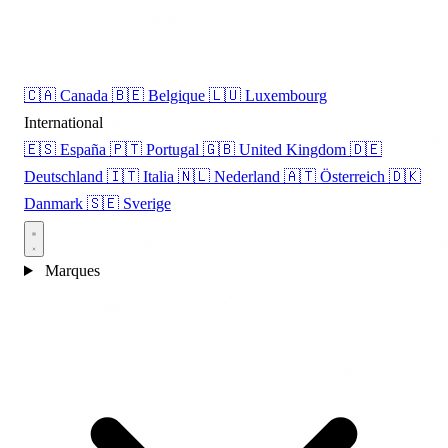
🇨🇦
Canada
🇧🇪
Belgique
🇱🇺
Luxembourg
International
🇪🇸
España
🇵🇹
Portugal
🇬🇧
United Kingdom
🇩🇪
Deutschland
🇮🇹
Italia
🇳🇱
Nederland
🇦🇹
Österreich
🇩🇰
Danmark
🇸🇪
Sverige
Marques