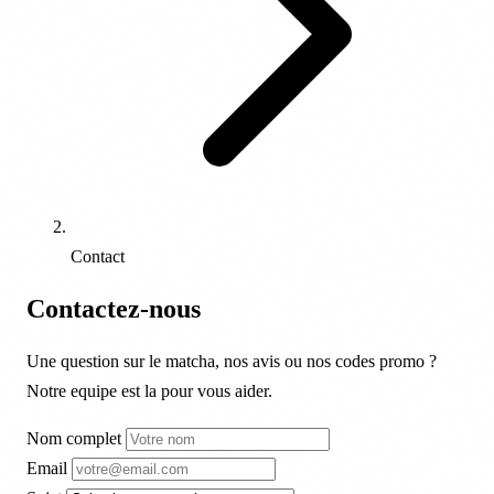
Contact
Contactez-nous
Une question sur le matcha, nos avis ou nos codes promo ?
Notre equipe est la pour vous aider.
Nom complet
Email