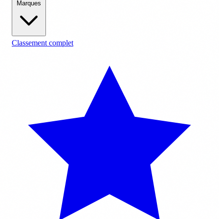
Marques
Classement complet