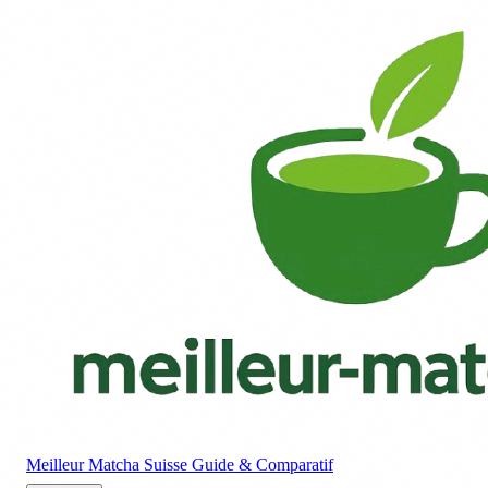
Meilleur Matcha Suisse
Guide & Comparatif